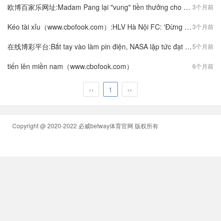
欧博百家乐网址:Madam Pang lại "vung" tiền thưởng cho ĐT Thái Lan
3个月前
Kéo tài xỉu（www.cbofook.com）:HLV Hà Nội FC: 'Đừng so sánh Văn Quyết và Quang Hải'
3个月前
在线博彩平台:Bắt tay vào làm pin điện, NASA lập tức đạt được thành tựu mà ''ông lớn' như Tesla cũng thèm khát
5个月前
tiến lên miền nam（www.cbofook.com）
6个月前
‹‹
1
››
Copyright @ 2020-2022 必威betway体育官网 版权所有