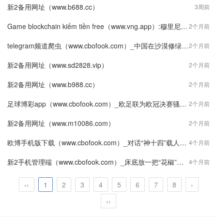
新2备用网址（www.b688.cc）
3周前
Game blockchain kiếm tiền free（www.vng.app）:穆里尼奥再丢冠！帕特里西奥送点 罗马1-2克雷莫纳无缘意大利4强
2个月前
telegram频道爬虫（www.cbofook.com）_中国在沙漠修绿色走廊，横穿死亡之海，耗资千万造108个水井房
2个月前
新2备用网址（www.sd2828.vip）
2个月前
新2备用网址（www.b988.cc）
2个月前
足球博彩app（www.cbofook.com）_欧足联为欧冠决赛骚乱致歉：已启动独立调查
2个月前
新2备用网址（www.m10086.com）
2个月前
欧博手机版下载（www.cbofook.com）_对话“神十四”载人飞行任务0号指挥：什么是“零窗口发射”？
4个月前
新2手机管理端（www.cbofook.com）_床底放一把“花椒”，作用多，好多人都不知道它的秘密
4个月前
‹‹
1
2
3
4
5
6
7
8
›
››