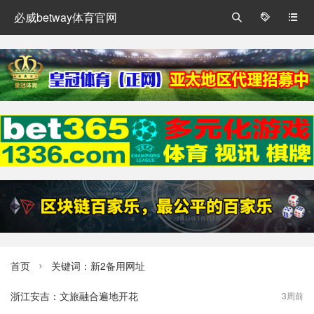
必威betway体育官网



首页
关键词：新2备用网址

浙江安吉：文旅融合遍地开花
3周前