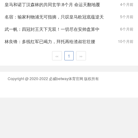
皇马和诺丁汉森林的共同玄学:8个月 命运天翻地覆
4个月前
名宿：输家利物浦无可指摘，只叹皇马欧冠底蕴逆天
5个月前
武一帆：四冠封王天下无双！一切尽在安帅盘算中
6个月前
林良锋：多线红军已竭力，拜托再给渣叔壮壮腰
10个月前
‹‹
1
››
Copyright @ 2020-2022 必威betway体育官网 版权所有