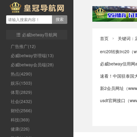
必威betway导航网

首页
关键词：

广告推广(12)
erc20转换trc20（www.
必威betway管理端(13)
必威betway信用网ap
必威betway会员端(28)
热点(4290)
速看！中国驻泰国大使馆
娱乐(1503)
新2会员网址（www.cbo
体育(2829)
usdt官网接口（www.tr
社会(2432)
财经(2566)
科技(369)
健康(226)