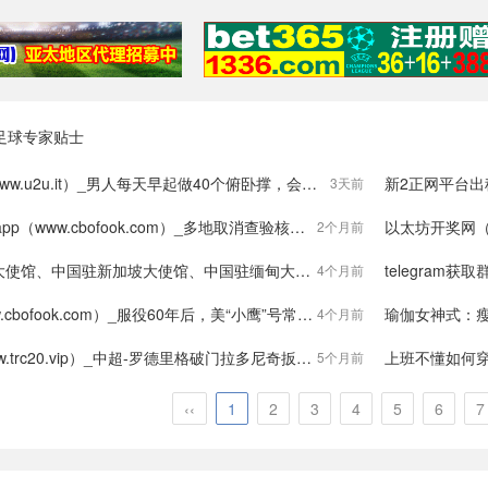
足球专家贴士
u2u.it）_男人每天早起做40个俯卧撑，会收获什么好处？最后一个很多人喜欢
新2正网平台出租（ww
3天前
p（www.cbofook.com）_多地取消查验核酸证明！
以太坊开奖网（www.
2个月前
、中国驻新加坡大使馆、中国驻缅甸大使馆发布重要提醒
telegram获取群
4个月前
fook.com）_服役60年后，美“小鹰”号常规动力航母即将被拆解
瑜伽女神式：瘦
4个月前
c20.vip）_中超-罗德里格破门拉多尼奇扳平梅州客家1-1津门虎
上班不懂如何
5个月前
‹‹
1
2
3
4
5
6
7