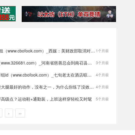
w.cbofook.com）_西媒：美财政部取消对委内瑞拉总统马杜罗侄子制裁
1个月前
326681.com）_河南省慈善总会到南召县竹园沟小学开展捐赠活动
3个月前
组id（www.cbofook.com）_七旬老太在酒店晾衣时摔伤谁担责
4个月前
大腿最好的动作，没有之一，为什么你练了没效果？
4个月前
穿高级点？运动鞋+通勤装，上班这样穿轻松又时髦
5个月前
›
››